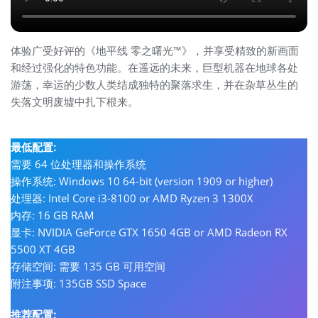
体验广受好评的《地平线 零之曙光™》，并享受精致的新画面
和经过强化的特色功能。在遥远的未来，巨型机器在地球各处
游荡，幸运的少数人类结成独特的聚落求生，并在杂草丛生的
失落文明废墟中扎下根来。
最低配置:
需要 64 位处理器和操作系统
操作系统: Windows 10 64-bit (version 1909 or higher)
处理器: Intel Core i3-8100 or AMD Ryzen 3 1300X
内存: 16 GB RAM
显卡: NVIDIA GeForce GTX 1650 4GB or AMD Radeon RX
5500 XT 4GB
存储空间: 需要 135 GB 可用空间
附注事项: 135GB SSD Space
推荐配置: