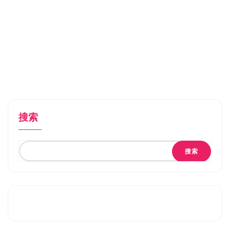
真红玛瑙（Pure Onyx）v0.12免
安装中文版
搜索
搜索