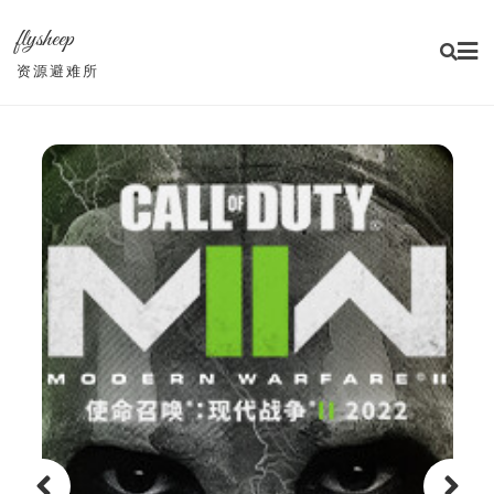
Skip
flysheep
to
content
资源避难所