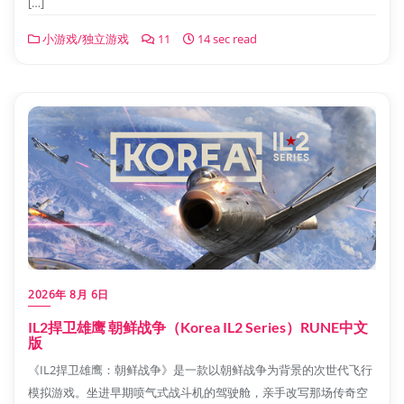
[…]
小游戏/独立游戏
11
14 sec read
2026年 8月 6日
IL2捍卫雄鹰 朝鲜战争（Korea IL2 Series）RUNE中文
版
《IL2捍卫雄鹰：朝鲜战争》是一款以朝鲜战争为背景的次世代飞行
模拟游戏。坐进早期喷气式战斗机的驾驶舱，亲手改写那场传奇空