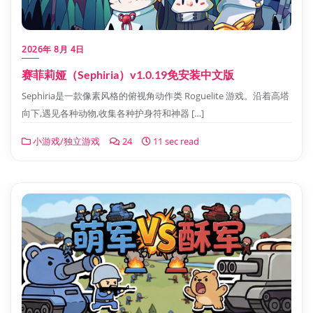
2026年 8月 4日
赛菲莉娅（Sephiria）v1.0.19免安装中文版
Sephiria是一款像素风格的俯视角动作类 Roguelite 游戏。沿着高塔
向下,遇见各种动物,收集各种护身符和神器 […]
小游戏/独立游戏
24
11 sec read