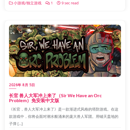
小游戏/独立游戏
1
9 sec read
2026年 8月 5日
长官 兽人大军冲上来了（Sir We Have an Orc
Problem）免安装中文版
《长官，兽人大军冲上来了》是一款渐进式风格的塔防游戏。在这
款游戏中，你将会面对潮水般涌来的庞大兽人军团。用铺天盖地的
子弹 […]