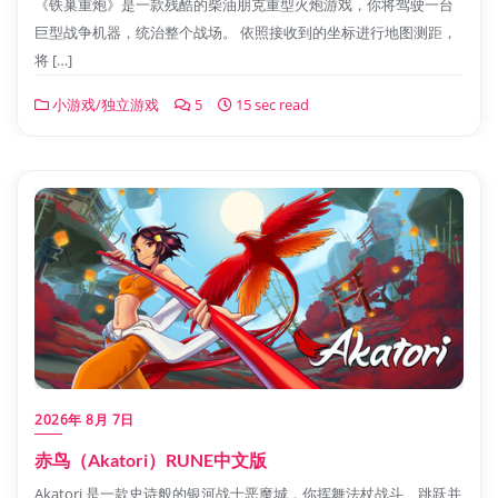
《铁巢重炮》是一款残酷的柴油朋克重型火炮游戏，你将驾驶一台
巨型战争机器，统治整个战场。 依照接收到的坐标进行地图测距，
将 […]
小游戏/独立游戏
5
15 sec read
2026年 8月 7日
赤鸟（Akatori）RUNE中文版
Akatori 是一款史诗般的银河战士恶魔城，你挥舞法杖战斗、跳跃并