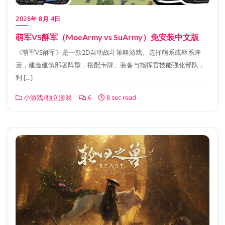
2026年 8月 4日
萌军VS酥军（MoeArmy vs SuArmy）免安装中文版
《萌军VS酥军》是一款2D自动战斗策略游戏。选择萌系或酥系阵
营，建造建筑部署阵型，搭配卡牌、装备与指挥官技能强化部队，
利 […]
小游戏/独立游戏
6
8 sec read