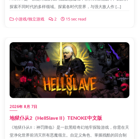
探索不同时代的多样领域。探索各时代世界，与强大敌人作 […]
小游戏/独立游戏
2
15 sec read
2026年 8月 7日
地狱仆从2（HellSlave II）TENOKE中文版
《地狱仆从II：神罚降临》是一款黑暗奇幻地牢探险游戏，你需在天
堂净化世界前消灭所有恶魔领主。自定义角色、掌握残酷的回合制