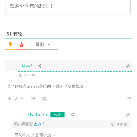
51
评论
最旧
丛林*
4 年 前
选了路径之后next是暗的 下载不了啥情况呀
0
回复
flysheep
作者
回复给
丛林*
4 年 前
空间不足 注意需求提示