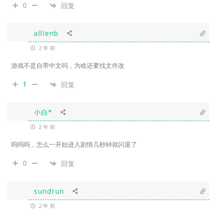
0
回复
alllenb
2 年 前
游戏不是自带中文吗，为啥还要找文件改
1
回复
小白*
2 年 前
呜呜呜，怎么一开始进入剧情几秒钟就闪退了
0
回复
sundrun
2 年 前