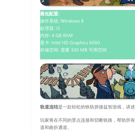
最低配置:
操作系统: Windows 8
处理器: i5
内存: 4 GB RAM
显卡: Intel HD Graphics 6000
存储空间: 需要 300 MB 可用空间
轨道连结
是一款轻松的铁轨拼接益智游戏，讲述
玩家将在不同的景点连接和切断铁路，帮助所有人
道和曲折通道。