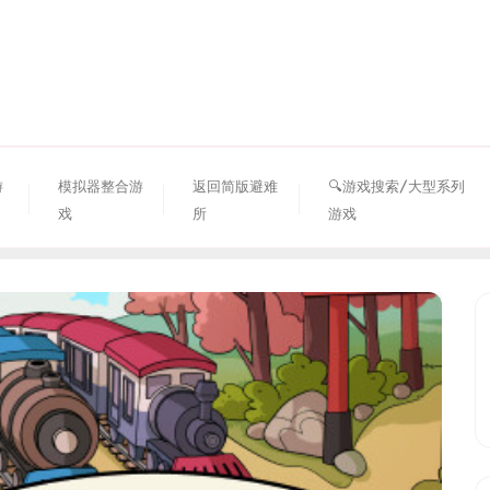
资源避难所
游
模拟器整合游
返回简版避难
🔍游戏搜索/大型系列
戏
所
游戏