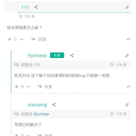
111
3 年 前
狙击黑镜要怎么破？
0
回复
flysheep
作者
回复给
111
3 年 前
暂无办法 这个极个别玩家遇到的游戏bug 只能换一把枪
0
回复
xiaoqing
回复给
flysheep
2 年 前
哥我已经解决了
0
回复