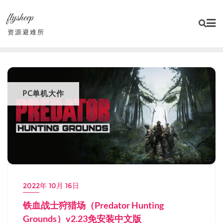
Skip
flysheep
to
content
资源避难所
PC单机大作
2022年 10月 16日
铁血战士狩猎场（Predator Hunting
Grounds）v2.23免安装中文版