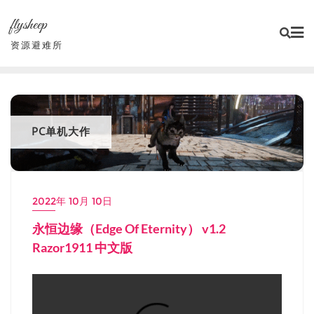
Skip
flysheep
to
content
资源避难所
PC单机大作
2022年 10月 10日
永恒边缘（Edge Of Eternity） v1.2
Razor1911 中文版