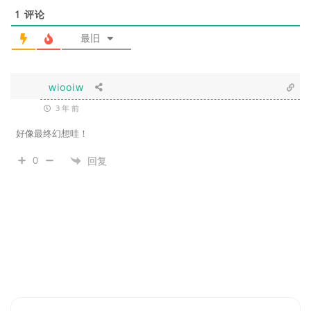
1
评论
最旧
wiooiw
3 年 前
好像最终幻想哇！
0
回复