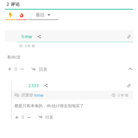
2
评论
最旧
hmw
3 年 前
有dlc没
0
回复
2333
回复给
hmw
2 年 前
都是只有本体的，dlc估计得去别地买了
0
回复