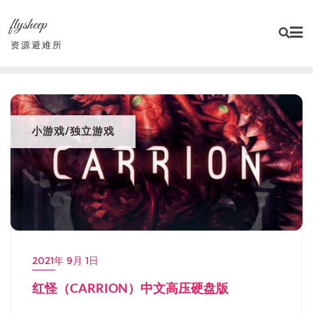
Skip
flysheep
to
content
资源避难所
小游戏/独立游戏
2021年 9月 1日
红怪（CARRION）中文高压硬盘版