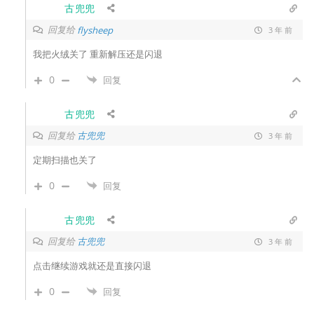
古兜兜
回复给
flysheep
3 年 前
我把火绒关了 重新解压还是闪退
0
回复
古兜兜
回复给
古兜兜
3 年 前
定期扫描也关了
0
回复
古兜兜
回复给
古兜兜
3 年 前
点击继续游戏就还是直接闪退
0
回复