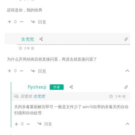
还得是你，我的快男
0
回复
古兜兜
3 年 前
为什么开局动画后就直接闪退，再进去就直接闪退了
0
回复
flysheep
作者
回复给
古兜兜
3 年 前
关闭杀毒重新解压即可 一般是文件少了 win10自带的杀毒关闭自动
扫描和自动处理
0
回复