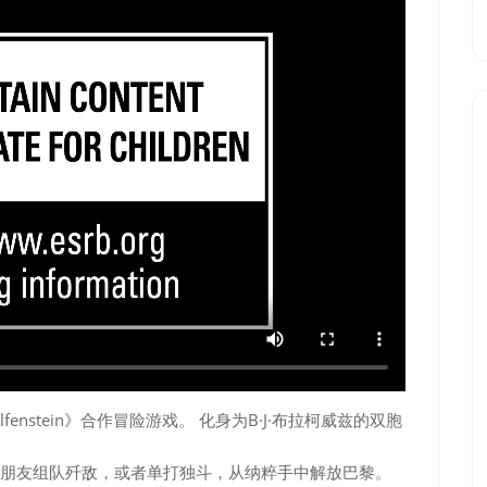
《Wolfenstein》合作冒险游戏。 化身为B·J·布拉柯威兹的双胞
朋友组队歼敌，或者单打独斗，从纳粹手中解放巴黎。