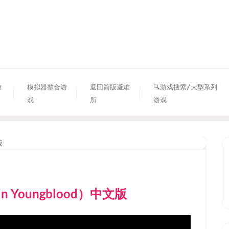
资源避难所
游
模拟器整合游
返回简版避难
🔍游戏搜索/大型系列
戏
所
游戏
n Youngblood）中文版