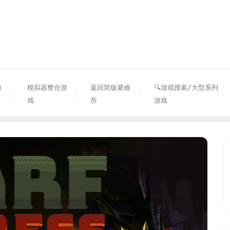
资源避难所
游
模拟器整合游
返回简版避难
🔍游戏搜索/大型系列
戏
所
游戏