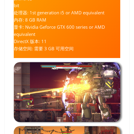
bit
处理器: 1st generation i5 or AMD equivalent
内存: 8 GB RAM
显卡: Nvidia Geforce GTX 600 series or AMD
equivalent
DirectX 版本: 11
存储空间: 需要 3 GB 可用空间