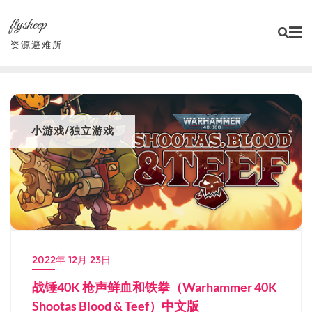
Skip
flysheep
to
content
资源避难所
小游戏/独立游戏
2022年 12月 23日
战锤40K 枪声鲜血和铁拳（Warhammer 40K
Shootas Blood & Teef）中文版