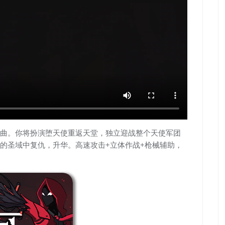
曲。你将扮演堕天使重返天堂，独立迎战整个天使军团
的圣域中复仇，升华。高速攻击+立体作战+枪械辅助，