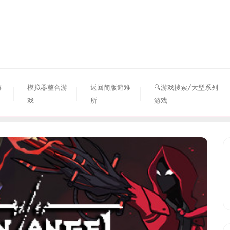
资源避难所
游
模拟器整合游
返回简版避难
🔍游戏搜索/大型系列
戏
所
游戏