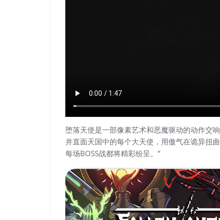
堕落天使是一部像素艺术和恶魔驱动的动作交响
并直面天国中的每个大天使，用傲气在诡异扭曲
每场BOSS战都将精彩纷呈。”