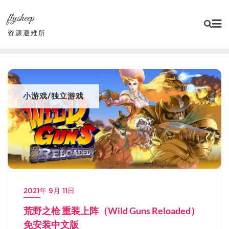
Skip
flysheep
to
content
资源避难所
小游戏/独立游戏
2021年 9月 11日
荒野之枪 重装上阵（Wild Guns Reloaded）
免安装中文版