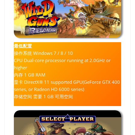
最低配置
操作系统 Windows 7 / 8 / 10
CPU Dual-core processor running at 2.0GHz or
higher
内存 1 GB RAM
显卡 DirectX® 11 supported GPU(GeForce GTX 400
series, or Radeon HD 6000 series)
存储空间 需要 1 GB 可用空间