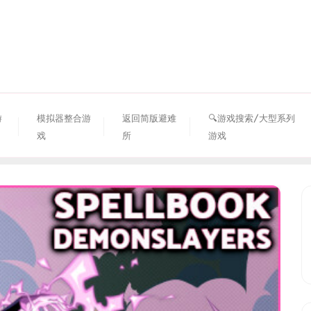
资源避难所
游
模拟器整合游
返回简版避难
🔍游戏搜索/大型系列
戏
所
游戏