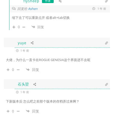
flysheep
作者
回复给
Ashen
1 年 前
缩下去了可以重新点开 或者alt+tab切换
0
回复
yuye
1 年 前
大佬，为什么一直卡在ROGUE GENESIA这个界面进不去呢
0
回复
石头堃
1 年 前
下新版本后 怎么吧之前那个版本的存档弄过来啊？
0
回复