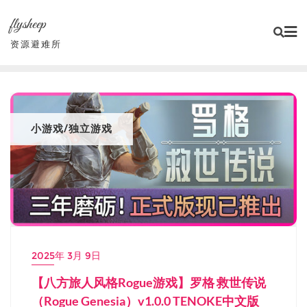
Skip
flysheep
to
content
资源避难所
小游戏/独立游戏
2025年 3月 9日
【八方旅人风格Rogue游戏】罗格 救世传说
（Rogue Genesia）v1.0.0 TENOKE中文版