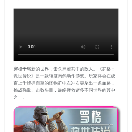
穿梭于崭新的世界，击杀肆虐其中的敌人。《罗格：
救世传说》是一款轻度肉鸽动作游戏。玩家将会在成
百上千蜂拥而至的怪物群中左冲右突杀出一条血路，
挑战强敌、击败头目，最终拯救诸多不同世界的其中
之一。