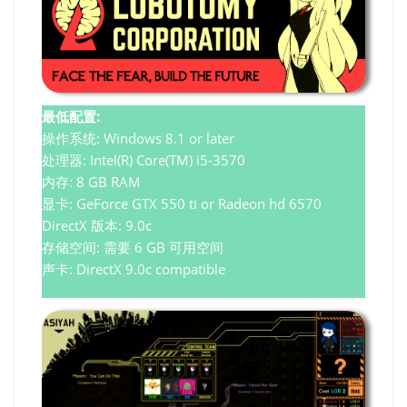
最低配置:
操作系统: Windows 8.1 or later
处理器: Intel(R) Core(TM) i5-3570
内存: 8 GB RAM
显卡: GeForce GTX 550 ti or Radeon hd 6570
DirectX 版本: 9.0c
存储空间: 需要 6 GB 可用空间
声卡: DirectX 9.0c compatible