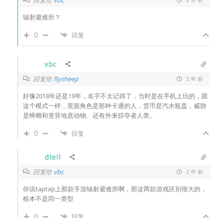
vbc
辐射避难所？
0
回复
vbc
回复给
flysheep
2 年 前
好像2018年还是19年，名字不太记得了，当时是在手机上玩的，跟
这个模式一样，里面角色是那种卡通的人，货币是汽水瓶盖，威胁
是蟑螂和变异地底动物、还有外来掠夺者人类。
0
回复
dtell
回复给
vbc
2 年 前
你说taptap上那款手游辐射避难所啊，那这两款游戏区别很大的，
根本不是同一类型
0
回复