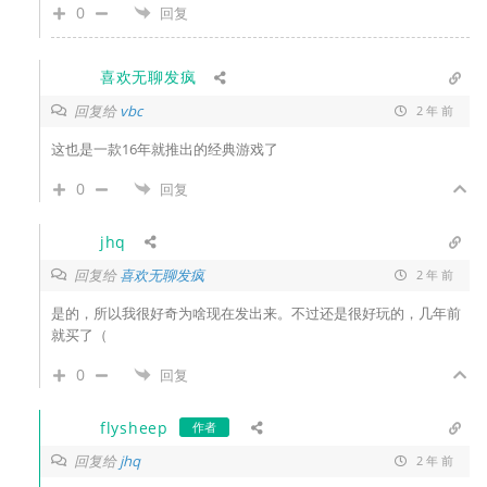
0
回复
喜欢无聊发疯
回复给
vbc
2 年 前
这也是一款16年就推出的经典游戏了
0
回复
jhq
回复给
喜欢无聊发疯
2 年 前
是的，所以我很好奇为啥现在发出来。不过还是很好玩的，几年前
就买了（
0
回复
flysheep
作者
回复给
jhq
2 年 前