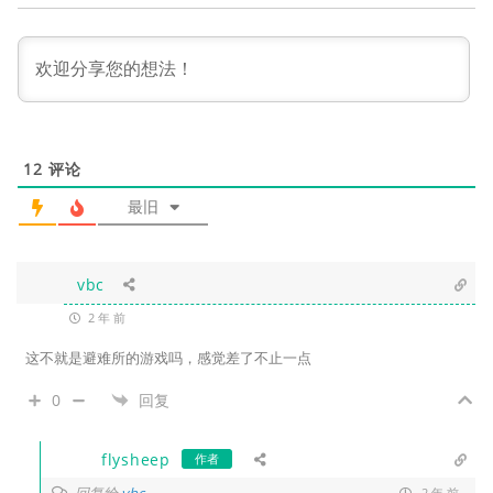
12
评论
最旧
vbc
2 年 前
这不就是避难所的游戏吗，感觉差了不止一点
0
回复
flysheep
作者
回复给
2 年 前