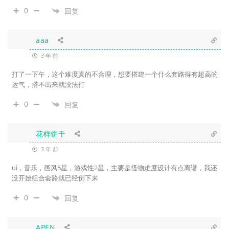
0
回复
aaa
3 年 前
打了一下午，这个难度真的不合理，想要搭建一个什么套路得有超高的
运气，搭不出来就没法打
0
回复
花样饼干
3 年 前
ui，音乐，画风5星，游戏性2星，主要是怪物难度设计有点离谱，我还
没开始组合套路就已经倒下来
0
回复
APEN