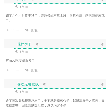
3 年 前
刷了几个小时终于过了，普通模式不算太难，很吃构筑，瞎玩随便就死
了。
0
回复
花样饼干
3 年 前
有mod玩要舒服多了
0
回复
喜欢无聊发疯
3 年 前
通了三次关觉得没意思了，主要就是找核心卡，献祭流反击大嘴兽，毒
流菇麦芒，回收流蹒跚坦克，感觉内容不多