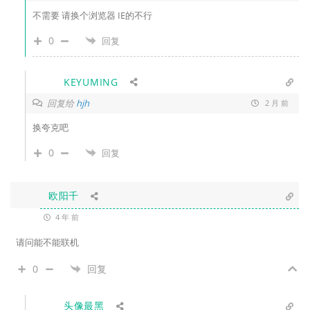
不需要 请换个浏览器 IE的不行
0
回复
KEYUMING
回复给
hjh
2 月 前
换夸克吧
0
回复
欧阳千
4 年 前
请问能不能联机
0
回复
头像最黑