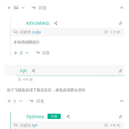
34
回复
KEYUMING
回复给
Lsdja
2 月 前
本地局域网就行
2
回复
hjh
4 年 前
这个飞猫盘必须下载没反应，难道必须要会员吗
0
回复
flysheep
作者
回复给
hjh
4 年 前