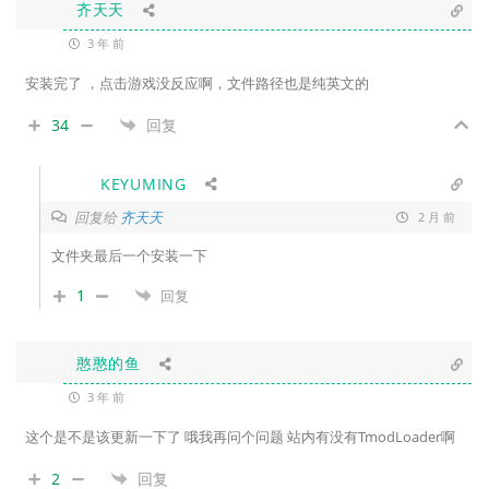
齐天天
3 年 前
安装完了 ，点击游戏没反应啊，文件路径也是纯英文的
34
回复
KEYUMING
回复给
齐天天
2 月 前
文件夹最后一个安装一下
1
回复
憨憨的鱼
3 年 前
这个是不是该更新一下了 哦我再问个问题 站内有没有TmodLoader啊
2
回复