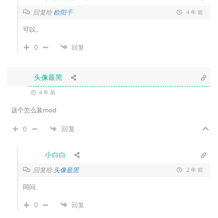
回复给
欧阳千
4 年 前
可以。
0
回复
头像最黑
4 年 前
这个怎么装mod
0
回复
小白白
回复给
头像最黑
2 年 前
同问
0
回复