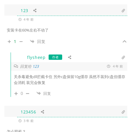
123
4 年 前
安装卡在60%左右不动了
1
回复
flysheep
作者
回复给
123
4 年 前
关杀毒避免dll拦截卡住 另外c盘保留10g缓存 虽然不装到c盘但缓存
会消耗 装完会恢复
0
回复
123456
3 年 前
怎么联机？