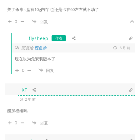
关了杀毒 c盘有10g内存 也还是卡在60左右就不动了
0
回复
flysheep
作者
回复给
西鱼徐
6 月 前
现在改为免安装版本了
0
回复
XT
2 年 前
能加模组吗
0
回复