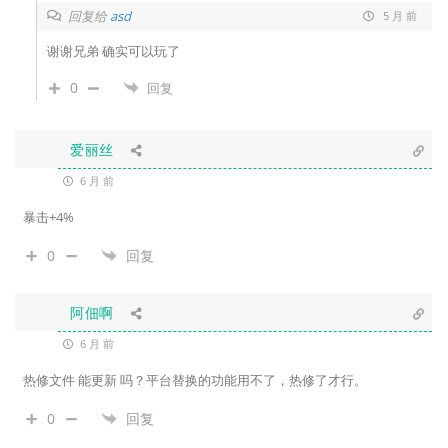
回复给
asd
5 月 前
谢谢兄弟 确实可以玩了
0
回复
爱丽丝
6 月 前
暴击+4%
0
回复
阿佃啊
6 月 前
热修文件 能更新 吗？平台替换的功能用不了，热修了才行。
0
回复