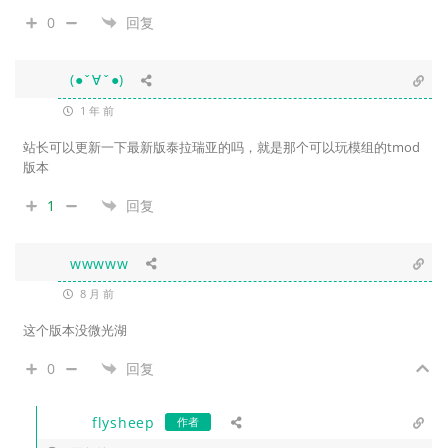
0
回复
(●ˇ∀ˇ●)
1 年 前
站长可以更新一下最新版泰拉瑞亚的吗，就是那个可以玩模组的tmod
版本
1
回复
wwwww
8 月 前
这个版本没微光湖
0
回复
flysheep
作者