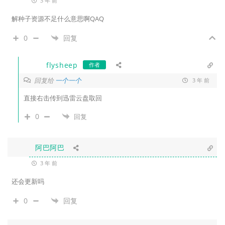
3 年 前
解种子资源不足什么意思啊QAQ
0
回复
flysheep
作者
回复给
一个一个
3 年 前
直接右击传到迅雷云盘取回
0
回复
阿巴阿巴
3 年 前
还会更新吗
0
回复