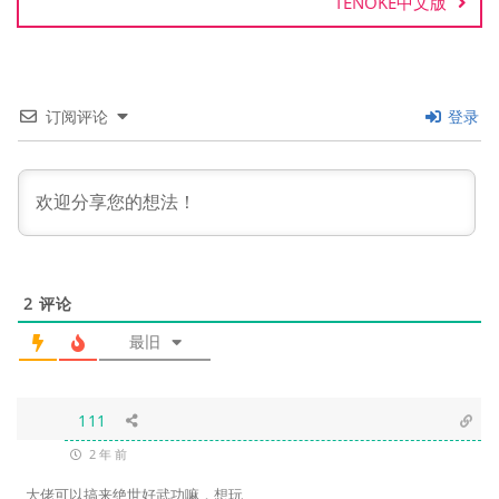
TENOKE中文版
订阅评论
登录
2
评论
最旧
111
2 年 前
大佬可以搞来绝世好武功嘛，想玩