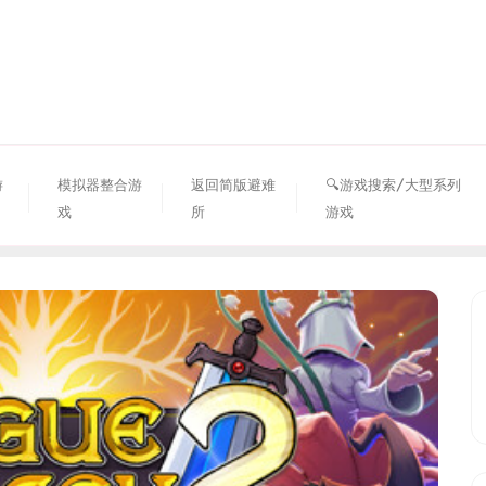
资源避难所
游
模拟器整合游
返回简版避难
🔍游戏搜索/大型系列
戏
所
游戏