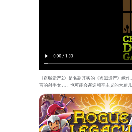
《盗贼遗产2》是名副其实的《盗贼遗产》续作
盲的射手女儿，也可能会邂逅和平主义的大厨儿