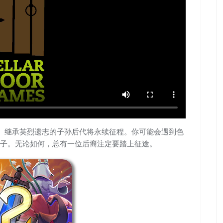
。继承英烈遗志的子孙后代将永续征程。你可能会遇到色
子。无论如何，总有一位后裔注定要踏上征途。