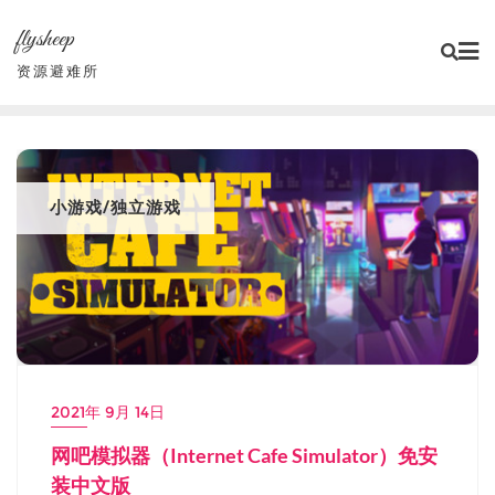
Skip
flysheep
to
content
资源避难所
小游戏/独立游戏
2021年 9月 14日
网吧模拟器（Internet Cafe Simulator）免安
装中文版