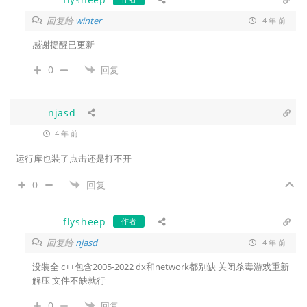
回复给
winter
4 年 前
感谢提醒已更新
0
回复
njasd
4 年 前
运行库也装了点击还是打不开
0
回复
flysheep
作者
回复给
njasd
4 年 前
没装全 c++包含2005-2022 dx和network都别缺 关闭杀毒游戏重新
解压 文件不缺就行
0
回复