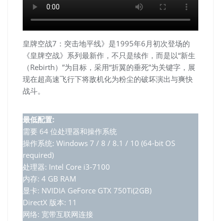
皇牌空战7：突击地平线》是1995年6月初次登场的
《皇牌空战》系列最新作，不只是续作，而是以“新生
（Rebirth）”为目标，采用“折翼的垂死”为关键字，展
现在超高速飞行下将敌机化为粉尘的破坏演出与爽快
战斗。
最低配置:
需要 64 位处理器和操作系统
操作系统: Windows 7 / 8 / 8.1 / 10 (64-bit OS
required)
处理器: Intel Core i3-7100
内存: 4 GB RAM
显卡: NVIDIA GeForce GTX 750Ti(2GB)
DirectX 版本: 11
网络: 宽带互联网连接