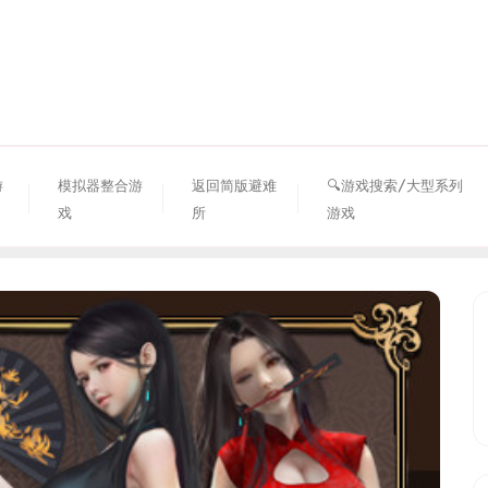
资源避难所
游
模拟器整合游
返回简版避难
🔍游戏搜索/大型系列
戏
所
游戏