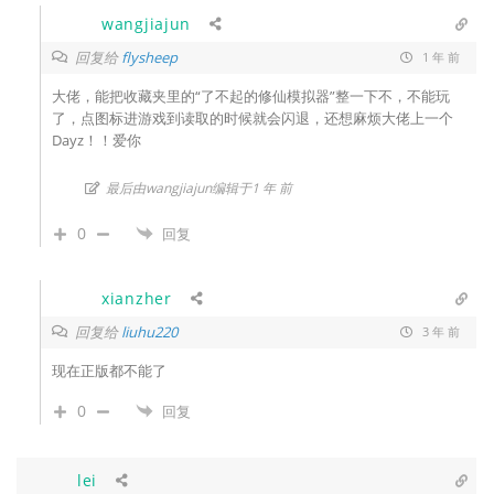
wangjiajun
回复给
flysheep
1 年 前
大佬，能把收藏夹里的“了不起的修仙模拟器”整一下不，不能玩
了，点图标进游戏到读取的时候就会闪退，还想麻烦大佬上一个
Dayz！！爱你
最后由wangjiajun编辑于1 年 前
0
回复
xianzher
回复给
liuhu220
3 年 前
现在正版都不能了
0
回复
lei