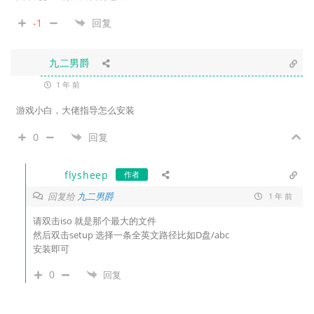
-1
回复
九二男爵
1 年 前
游戏小白，大佬指导怎么安装
0
回复
flysheep
作者
回复给
九二男爵
1 年 前
请双击iso 就是那个最大的文件
然后双击setup 选择一条全英文路径比如D盘/abc
安装即可
0
回复