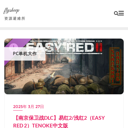
Skip
flysheep
to
content
资源避难所
PC单机大作
2025年 3月 27日
【南京保卫战DLC】易红2/浅红2（EASY
RED 2）TENOKE中文版