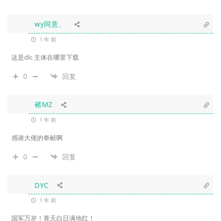
wy同意、
1 年 前
这是dlc 主体在哪里下载
0
回复
褚MZ
1 年 前
感谢大佬的奉献啊
0
回复
DYC
1 年 前
国军万岁！青天白日满地红！