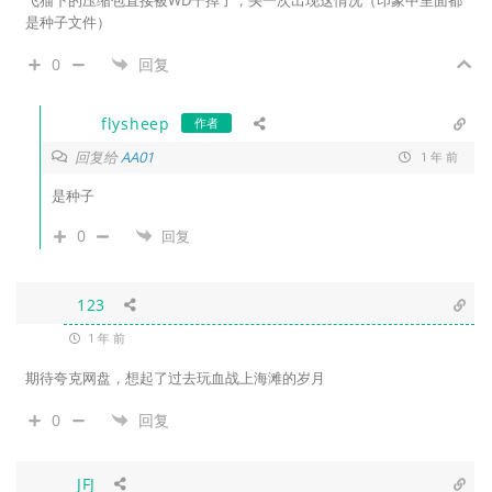
是种子文件）
0
回复
flysheep
作者
回复给
AA01
1 年 前
是种子
0
回复
123
1 年 前
期待夸克网盘，想起了过去玩血战上海滩的岁月
0
回复
JFJ