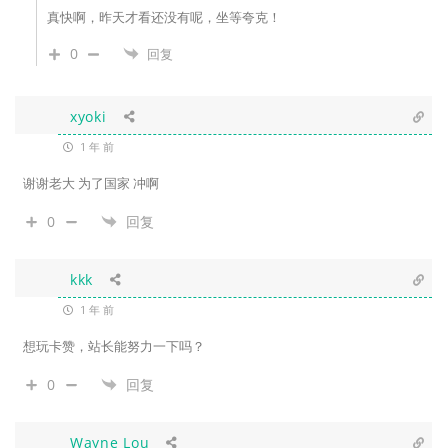
真快啊，昨天才看还没有呢，坐等夸克！
0
回复
xyoki
1 年 前
谢谢老大 为了国家 冲啊
0
回复
kkk
1 年 前
想玩卡赞，站长能努力一下吗？
0
回复
Wayne Lou