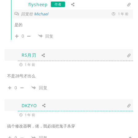
flysheep
作者
回复给
Michael
1 年 前
是的
0
回复
RS月刃
1 年 前
不是28号才出么
0
回复
DKZYO
1 年 前
搞个修改器啊，佬，我必须把鬼子杀穿
0
回复