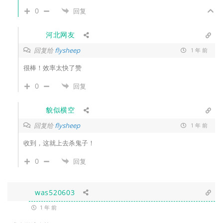
0
回复
河北网友
回复给
flysheep
1 年 前
很棒！效率太快了赞
0
回复
貌似横空
回复给
flysheep
1 年 前
收到，这就上去杀鬼子！
0
回复
was520603
1 年 前