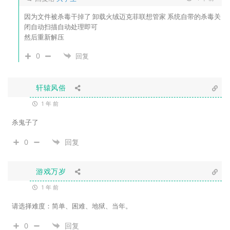
因为文件被杀毒干掉了 卸载火绒迈克菲联想管家 系统自带的杀毒关
闭自动扫描自动处理即可
然后重新解压
0
回复
轩辕风俗
1 年 前
杀鬼子了
0
回复
游戏万岁
1 年 前
请选择难度：简单、困难、地狱、当年。
0
回复