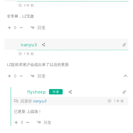
3 年 前
非常棒，LZ无敌
0
回复
nanyu3
1 年 前
LZ提前求淞沪会战出来了以后的更新
0
回复
flysheep
作者
回复给
nanyu3
1 年 前
已更新 上战场！
0
回复