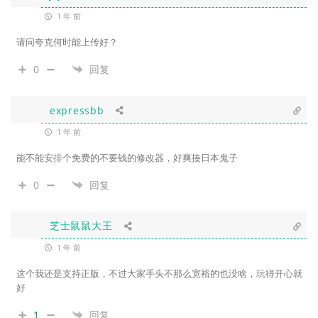
1 年 前
请问夸克何时能上传好？
0
回复
expressbb
1 年 前
能不能安排个免费的不要钱的修改器，好爽揍日本鬼子
0
回复
芝士鼠鼠大王
1 年 前
这个我还是支持正版，不过大家手头不那么宽裕的也没啥，玩得开心就
好
1
回复