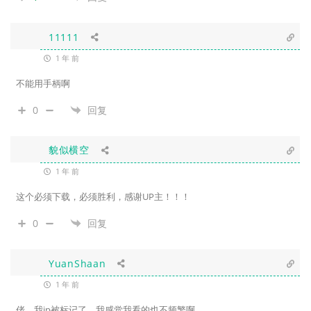
11111
1 年 前
不能用手柄啊
0
回复
貌似横空
1 年 前
这个必须下载，必须胜利，感谢UP主！！！
0
回复
YuanShaan
1 年 前
佬，我ip被标记了，我感觉我看的也不频繁啊