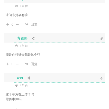
1 年 前
请问卡赞会有嘛
0
回复
青钢影
1 年 前
能让你打进去我是这个👎
0
回复
asd
1 年 前
这个夸克在上传了吗
需要本体吗