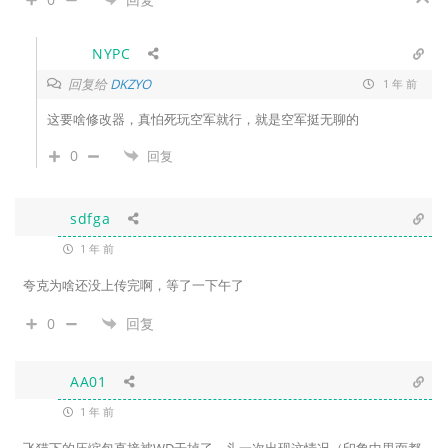
NYPC
回复给
DKZYO
1 年 前
这要啥修改器，真怕死玩空军就行，就是空军挺无聊的
0
回复
sdfga
1 年 前
夸克为啥还没上传完啊，等了一下午了
0
回复
AA01
1 年 前
飞猫下的压缩包直接被WD干掉了，头一次出现这情况（印象中里面都