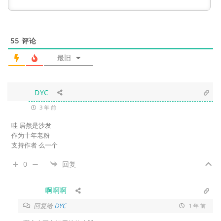
55
评论
最旧
DYC
3 年 前
哇 居然是沙发
作为十年老粉
支持作者 么一个
0
回复
啊啊啊
回复给
DYC
1 年 前