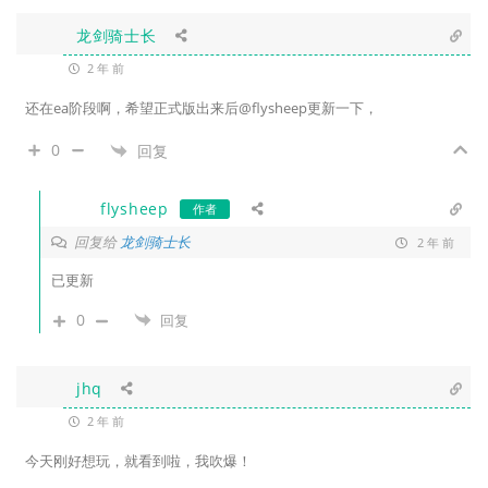
龙剑骑士长
2 年 前
还在ea阶段啊，希望正式版出来后@flysheep更新一下，
0
回复
flysheep
作者
回复给
龙剑骑士长
2 年 前
已更新
0
回复
jhq
2 年 前
今天刚好想玩，就看到啦，我吹爆！