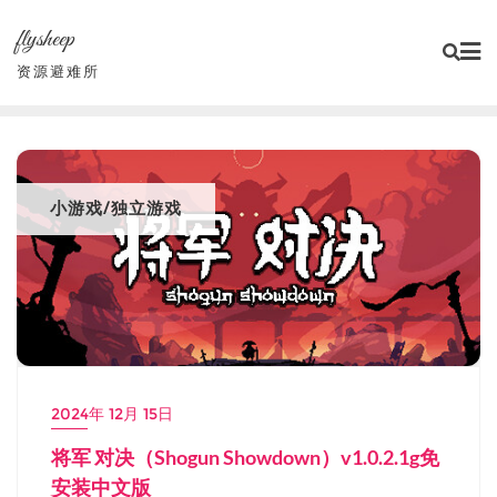
Skip
flysheep
to
content
资源避难所
小游戏/独立游戏
2024年 12月 15日
将军 对决（Shogun Showdown）v1.0.2.1g免
安装中文版