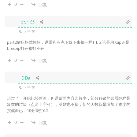
0
回复
北丶邙
2 年 前
part2解压格式损坏，迅雷和夸克下载下来都一样T T,无论是用7zip还是
breezip打开都打不开
0
回复
DDa
2 年 前
玩过了，开始比较新奇，但是后面内容比较少，部分解锁的武器纯粹是
凑数的垃圾（点名十字弓），英雄也不多，新的天数就是增加了难度的
挑战而已，10分我打6.5
0
回复