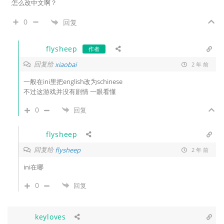
怎么改中文啊？
0
回复
flysheep
作者
回复给
xiaobai
2 年 前
一般在ini里把english改为schinese
不过这游戏并没有剧情 一眼看懂
0
回复
flysheep
回复给
flysheep
2 年 前
ini在哪
0
回复
keyloves