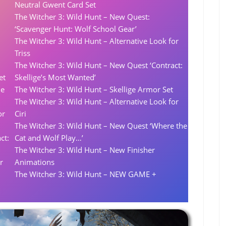
Neutral Gwent Card Set
The Witcher 3: Wild Hunt – New Quest:
‘Scavenger Hunt: Wolf School Gear’
The Witcher 3: Wild Hunt – Alternative Look for
Triss
The Witcher 3: Wild Hunt – New Quest ‘Contract:
et
Skellige’s Most Wanted’
le
The Witcher 3: Wild Hunt – Skellige Armor Set
The Witcher 3: Wild Hunt – Alternative Look for
or
Ciri
The Witcher 3: Wild Hunt – New Quest ‘Where the
ct:
Cat and Wolf Play…’
The Witcher 3: Wild Hunt – New Finisher
r
Animations
The Witcher 3: Wild Hunt – NEW GAME +