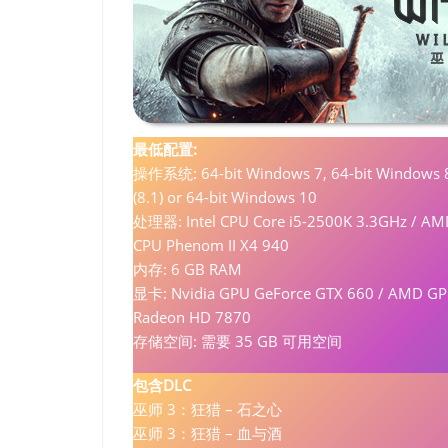
最低配置:
操作系统: 64-bit Windows 7, 64-bit Windows 
(8.1) or 64-bit Windows 10
处理器: Intel CPU Core i5-2500K 3.3GHz / A
CPU Phenom II X4 940
内存: 6 GB RAM
显卡: Nvidia GPU GeForce GTX 660 / AMD G
Radeon HD 7870
存储空间: 需要 35 GB 可用空间
包含DLC
巫师 3：狂猎 – 石之心
巫师 3：狂猎 – 血与酒