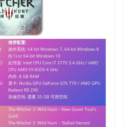
推荐配置:
8
操作系统: 64-bit Windows 7, 64-bit Windows 8
(8.1) or 64-bit Windows 10
MD
处理器: Intel CPU Core i7 3770 3.4 GHz / AMD
CPU AMD FX-8350 4 GHz
内存: 8 GB RAM
PU
显卡: Nvidia GPU GeForce GTX 770 / AMD GPU
Radeon R9 290
存储空间: 需要 35 GB 可用空间
The Witcher 3: Wild Hunt – New Quest ‘Fool’s
Gold’
The Witcher 3: Wild Hunt – ‘Ballad Heroes’