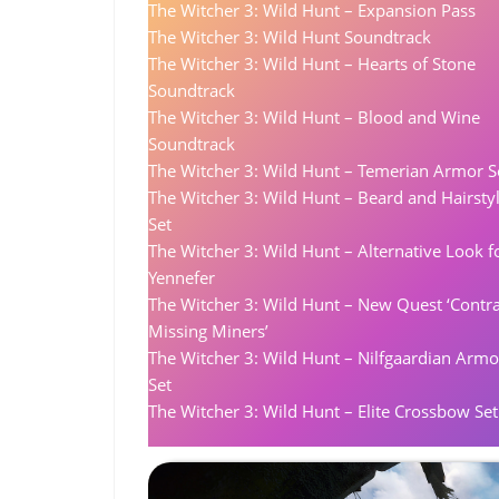
The Witcher 3: Wild Hunt – Expansion Pass
The Witcher 3: Wild Hunt Soundtrack
The Witcher 3: Wild Hunt – Hearts of Stone
Soundtrack
The Witcher 3: Wild Hunt – Blood and Wine
Soundtrack
The Witcher 3: Wild Hunt – Temerian Armor S
The Witcher 3: Wild Hunt – Beard and Hairsty
Set
The Witcher 3: Wild Hunt – Alternative Look f
Yennefer
The Witcher 3: Wild Hunt – New Quest ‘Contra
Missing Miners’
The Witcher 3: Wild Hunt – Nilfgaardian Armo
Set
The Witcher 3: Wild Hunt – Elite Crossbow Set