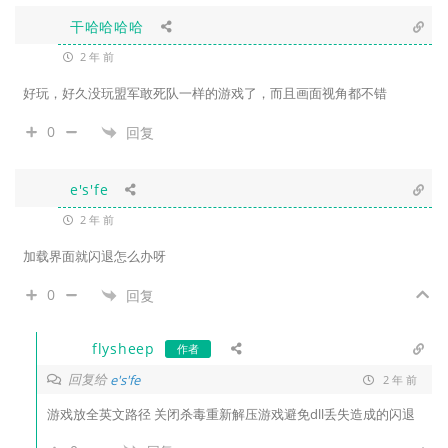
干哈哈哈哈
2 年 前
好玩，好久没玩盟军敢死队一样的游戏了，而且画面视角都不错
0
回复
e's'fe
2 年 前
加载界面就闪退怎么办呀
0
回复
flysheep
作者
回复给
e's'fe
2 年 前
游戏放全英文路径 关闭杀毒重新解压游戏避免dll丢失造成的闪退