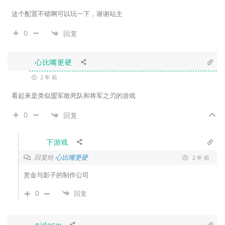
这个配置不错啊可以玩一下，谢谢站主
0
回复
心比嘴更硬
2 年 前
看起来是类似盟军敢死队和将军之刃的游戏
0
回复
下游戏
回复给
心比嘴更硬
2 年 前
赏金与影子的制作公司
0
回复
nidosw