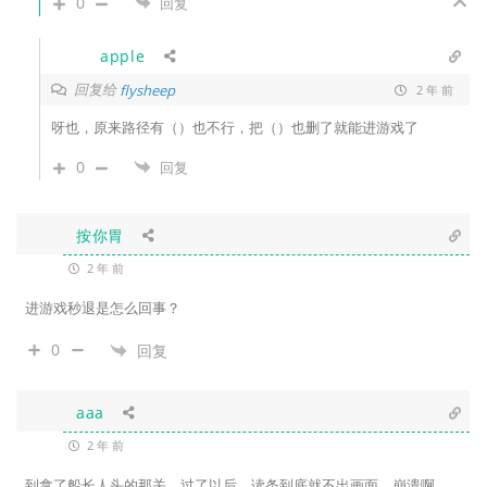
0
回复
apple
回复给
flysheep
2 年 前
呀也，原来路径有（）也不行，把（）也删了就能进游戏了
0
回复
按你胃
2 年 前
进游戏秒退是怎么回事？
0
回复
aaa
2 年 前
到拿了船长人头的那关，过了以后，读条到底就不出画面，崩溃啊