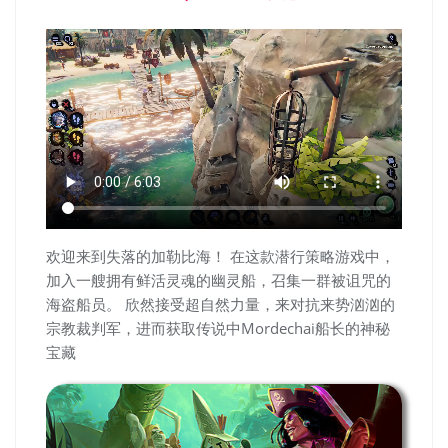
欢迎来到失落的加勒比海！ 在这款潜行策略游戏中，
加入一艘拥有鲜活灵魂的幽灵船，召集一群被诅咒的
海盗船员。 欣然接受超自然力量，来对抗来势汹汹的
宗教裁判军，进而获取传说中Mordechai船长的神秘
宝藏