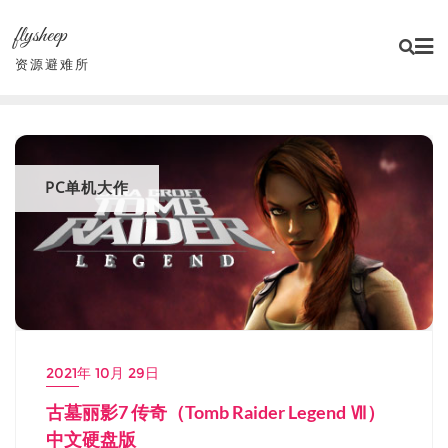
Skip
flysheep
to
content
资源避难所
PC单机大作
2021年 10月 29日
古墓丽影7 传奇（Tomb Raider Legend Ⅶ）
中文硬盘版