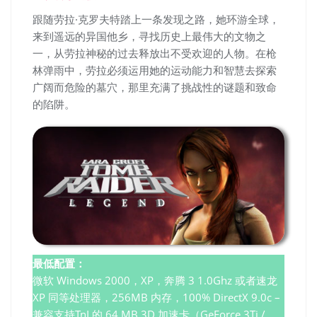
跟随劳拉·克罗夫特踏上一条发现之路，她环游全球，
来到遥远的异国他乡，寻找历史上最伟大的文物之
一，从劳拉神秘的过去释放出不受欢迎的人物。在枪
林弹雨中，劳拉必须运用她的运动能力和智慧去探索
广阔而危险的墓穴，那里充满了挑战性的谜题和致命
的陷阱。
最低配置：
微软 Windows 2000，XP，奔腾 3 1.0Ghz 或者速龙
XP 同等处理器，256MB 内存，100% DirectX 9.0c –
兼容支持TnL的 64 MB 3D 加速卡（GeForce 3Ti /