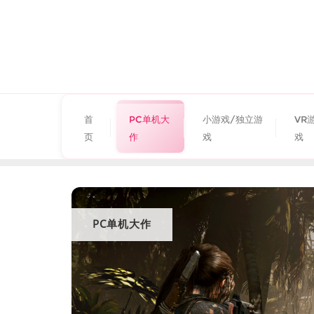
首
PC单机大
小游戏/独立游
VR
页
作
戏
戏
PC单机大作