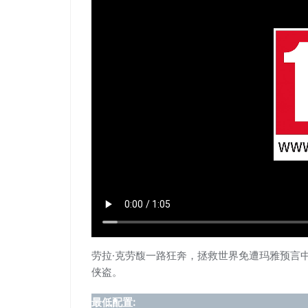
劳拉·克劳馥一路狂奔，拯救世界免遭玛雅预言
侠盗。
最低配置: