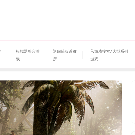
资源避难所
游
模拟器整合游
返回简版避难
🔍游戏搜索/大型系列
戏
所
游戏