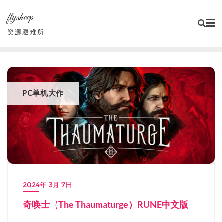
Skip
flysheep
to
content
资源避难所
PC单机大作
2024年 3月 7日
奇唤士（The Thaumaturge）RUNE中文版