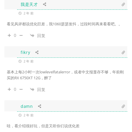
我是天才
2 年 前
看见风评都说优化巨差，我1060瑟瑟发抖，过段时间再来看看吧。。
0
回复
fikry
2 年 前
基本上每2小时一次lowlevelfatalerror，或者中文报显存不够，年前刚
买的RX 6750XT 12G，醉了
0
回复
damn
2 年 前
哇，看介绍很好玩，但是又听你们说优化差