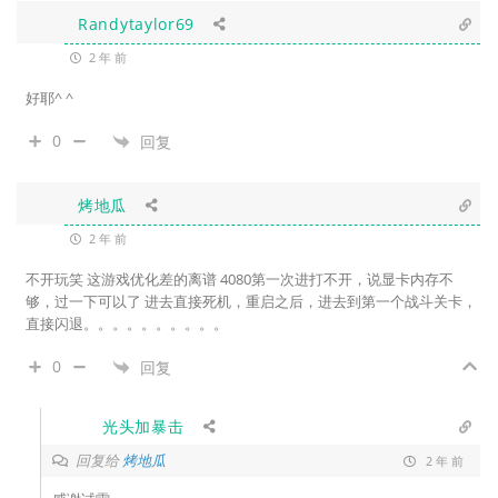
Randytaylor69
2 年 前
好耶^ ^
0
回复
烤地瓜
2 年 前
不开玩笑 这游戏优化差的离谱 4080第一次进打不开，说显卡内存不
够，过一下可以了 进去直接死机，重启之后，进去到第一个战斗关卡，
直接闪退。。。。。。。。。。
0
回复
光头加暴击
回复给
烤地瓜
2 年 前