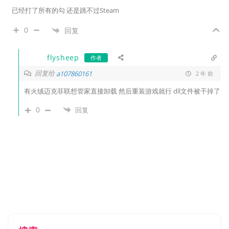
已经打了所有的勾 还是跳不过Steam
0
回复
flysheep
作者
回复给
a107860161
2 年 前
有火绒迈克菲联想管家直接卸载 然后重装游戏就行 dll文件被干掉了
0
回复