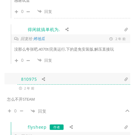
感谢试雷
0
回复
得闲就搞单机为.
回复给
烤地瓜
2 年 前
没那么夸张吧,4070ti完美运行,下的是免安装版,解压直接玩
0
回复
810975
2 年 前
怎么不开STEAM
0
回复
flysheep
作者