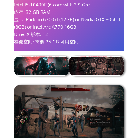
Intel i5-10400F (6 core with 2,9 Ghz)
内存: 32 GB RAM
显卡: Radeon 6700xt (12GB) or Nvidia GTX 3060 Ti
(8GB) or Intel Arc A770 16GB
DirectX 版本: 12
存储空间: 需要 25 GB 可用空间