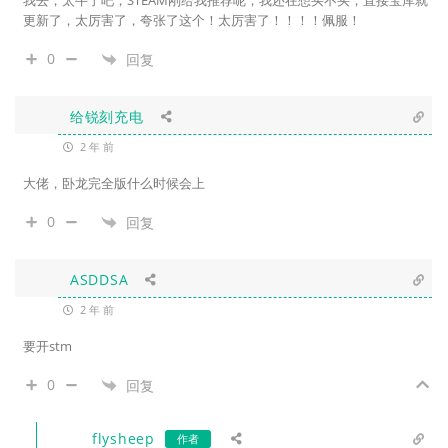
我去，太牛了吧，STEAM刚给我推荐呢，我还在想买不买，直接宝库就
更新了，太厉害了，夸张了这个！太厉害了！！！！佩服！
0
回复
给锐刻充电
2 年 前
大佬，卧龙完全版什么时候会上
0
回复
ASDDSA
2 年 前
要开stm
0
回复
flysheep
作者