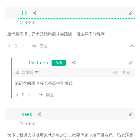
llll
4 年 前
显卡跑不满，弹出开始界面才会跑满，但这样不能玩啊
0
回复
flysheep
作者
回复给
llll
4 年 前
笔记本的话 直接选择高性能模式
0
回复
seek
4 年 前
大佬，我进入游戏可以就是每次进去都要优化电脑而且在第一场表演赛