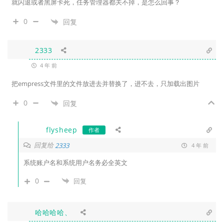
就闪退或者黑屏卡死，任务管理器都关不掉，是怎么回事？
0
回复
2333
4 年 前
把
empress文件里的文件放进去并替换了，
进不去，只加载出图片
0
回复
flysheep
作者
回复给
2333
4 年 前
系统账户名和系统用户名务必全英文
0
回复
哈哈哈哈、