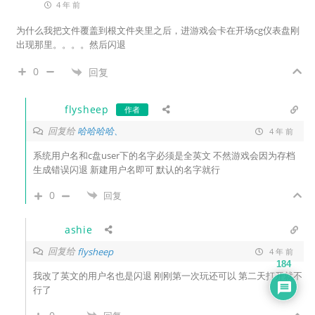
4 年 前
为什么我把文件覆盖到根文件夹里之后，进游戏会卡在开场cg仪表盘刚
出现那里。。。。然后闪退
0
回复
flysheep
作者
回复给
哈哈哈哈、
4 年 前
系统用户名和c盘user下的名字必须是全英文 不然游戏会因为存档
生成错误闪退 新建用户名即可 默认的名字就行
0
回复
ashie
回复给
flysheep
4 年 前
184
我改了英文的用户名也是闪退 刚刚第一次玩还可以 第二天打开就不
行了