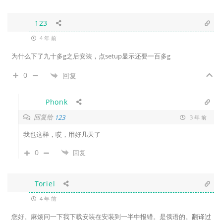
123
4 年 前
为什么下了九十多g之后安装，点setup显示还要一百多g
0
回复
Phonk
回复给
123
3 年 前
我也这样，哎，用好几天了
0
回复
Toriel
4 年 前
您好。麻烦问一下我下载安装在安装到一半中报错。是俄语的。翻译过