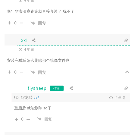
4 年 前
嘉年华表演赛跑完就直接奔溃了 玩不了
0
回复
xxl
4 年 前
安装完成后怎么删除那个镜像文件啊
0
回复
flysheep
作者
回复给
xxl
4 年 前
重启后 就能删除iso了
0
回复