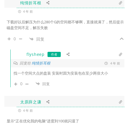
纯情折耳根
4 年 前
下载好以后解压为什么280个G的空间都不够啊，直接就满了，然后提示
磁盘空间不足，解压失败
0
回复
flysheep
作者
回复给
纯情折耳根
4 年 前
找一个空间大点的盘装 安装时因为安装包在至少两倍大小
0
回复
太原薛之谦
4 年 前
显示“正在优化我的电脑”进度到100就闪退了