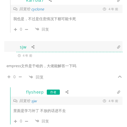
Karrola7
回复给
cyclone
4 年 前
我也是，不过是任意情况下都可能卡死
0
回复
sjw
4 年 前
empress文件是干啥的，大佬能解答一下吗
0
回复
flysheep
作者
回复给
sjw
4 年 前
里面是学习补丁 不放的话进不去
0
回复