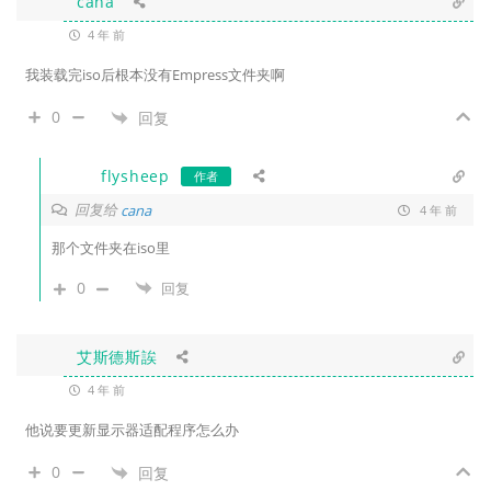
cana
4 年 前
我装载完iso后根本没有Empress文件夹啊
0
回复
flysheep
作者
回复给
cana
4 年 前
那个文件夹在iso里
0
回复
艾斯德斯誒
4 年 前
他说要更新显示器适配程序怎么办
0
回复