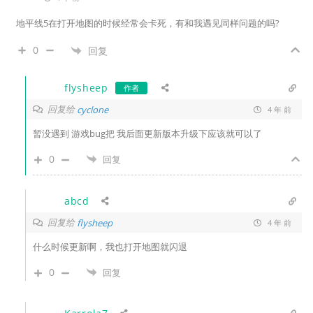
地平线5在打开地图的时候经常会卡死，有和我遇见同样问题的吗?
0
回复
flysheep
作者
回复给
cyclone
4 年 前
暂没遇到 游戏bug把 我后面更新版本升级下应该就可以了
0
回复
abcd
回复给
flysheep
4 年 前
什么时候更新啊，我也打开地图就闪退
0
回复