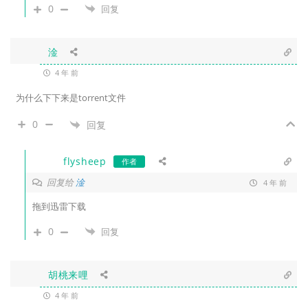
0
回复
淦
4 年 前
为什么下下来是torrent文件
0
回复
flysheep
作者
回复给
淦
4 年 前
拖到迅雷下载
0
回复
胡桃来哩
4 年 前