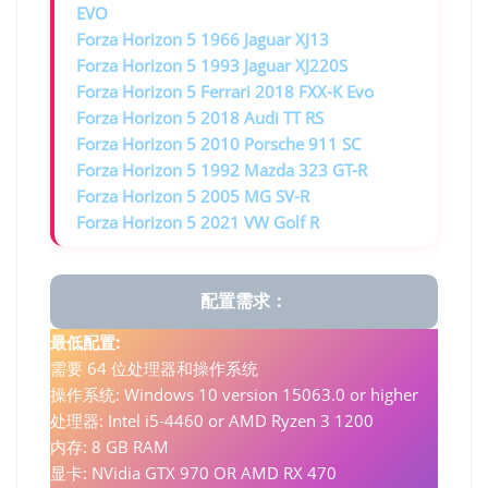
EVO
Forza Horizon 5 1966 Jaguar XJ13
Forza Horizon 5 1993 Jaguar XJ220S
Forza Horizon 5 Ferrari 2018 FXX-K Evo
Forza Horizon 5 2018 Audi TT RS
Forza Horizon 5 2010 Porsche 911 SC
Forza Horizon 5 1992 Mazda 323 GT-R
Forza Horizon 5 2005 MG SV-R
Forza Horizon 5 2021 VW Golf R
配置需求：
最低配置:
需要 64 位处理器和操作系统
操作系统: Windows 10 version 15063.0 or higher
处理器: Intel i5-4460 or AMD Ryzen 3 1200
内存: 8 GB RAM
显卡: NVidia GTX 970 OR AMD RX 470