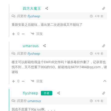
四方大魔王
回复给
flysheep
4 年 前
重新安装之后能玩，退出第二次进游戏又不能玩了
0
回复
umarous
回复给
flysheep
4 年 前
楼主可以邮箱给我这个
EMP.dll文件吗？被杀毒软件删了，记录里也
找不到，又不想重下90G的ISO。邮箱地址847917484@qq.com，谢
谢啦
0
回复
flysheep
作者
回复给
umarous
4 年 前
我也不想重下90g iso啊。。。。