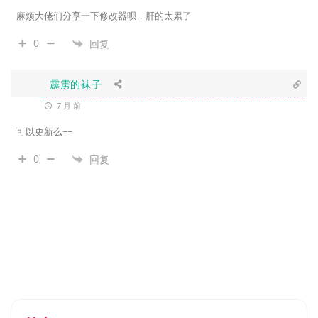
麻烦大佬们分享一下修改器呗，肝的太累了
0
回复
霹雳的袜子
7 月 前
可以更新么~~
0
回复