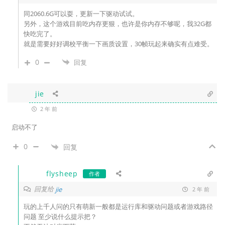
同2060.6G可以耍，
更新一下驱动试试。
另外，这个游戏目前吃内存更狠，也许是你内存不够呢，我32G都
快吃完了。
就是需要好好调校平衡一下画质设置，30帧玩起来确实有点难受。
0
回复
jie
2 年 前
启动不了
0
回复
flysheep
作者
回复给
jie
2 年 前
玩的上千人问的只有萌新一般都是运行库和驱动问题或者游戏路径
问题 至少说什么提示把？