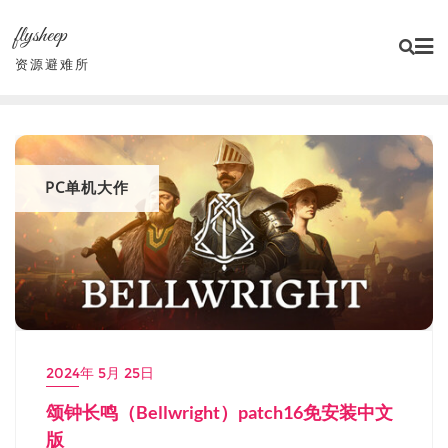
Skip
flysheep
to
content
资源避难所
PC单机大作
2024年 5月 25日
颂钟长鸣（Bellwright）patch16免安装中文
版