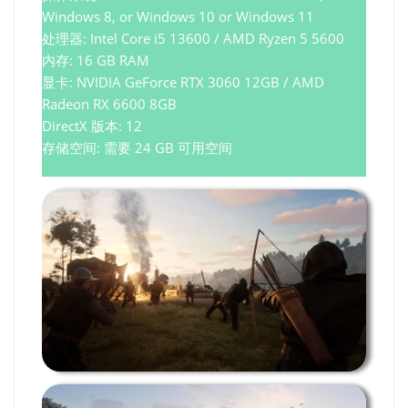
Windows 8, or Windows 10 or Windows 11
处理器: Intel Core i5 13600 / AMD Ryzen 5 5600
内存: 16 GB RAM
显卡: NVIDIA GeForce RTX 3060 12GB / AMD
Radeon RX 6600 8GB
DirectX 版本: 12
存储空间: 需要 24 GB 可用空间