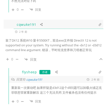
不然无法对症下药
0
回复
cqwuke191
2 年 前
装了DX12 系统W10
显卡5500XT
，双击exe文件报 DirectX 12 is not
supported on your system. Try running without the -dx12 or -d3d12
command line argument. 错误，平时坦克世界和刀塔都正常玩
0
回复
flysheep
作者
回复给
cqwuke191
2 年 前
重新装一次驱动吧 如果怀疑是d3d12这个dll问题可以卸载火绒迈克
菲联想管家重新解压 这三个无法关闭 文件被杀也没有任何提示
0
回复