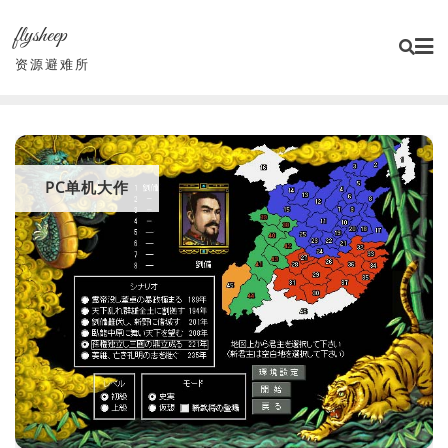
Skip
flysheep
to
content
资源避难所
PC单机大作