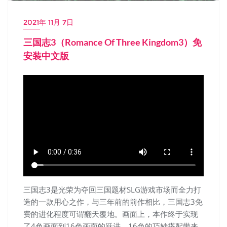
2021年 11月 7日
三国志3（Romance Of Three Kingdom3）免
安装中文版
三国志3是光荣为夺回三国题材SLG游戏市场而全力打
造的一款用心之作，与三年前的前作相比，三国志3免
费的进化程度可谓翻天覆地。画面上，本作终于实现
了4色画面到16色画面的跃进，16色的巧妙搭配带来