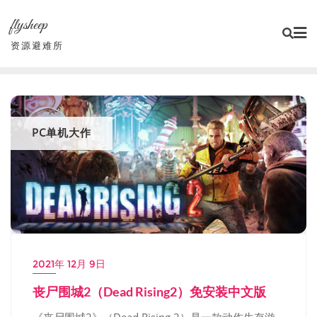
Skip
flysheep
to
content
资源避难所
PC单机大作
2021年 12月 9日
丧尸围城2（Dead Rising2）免安装中文版