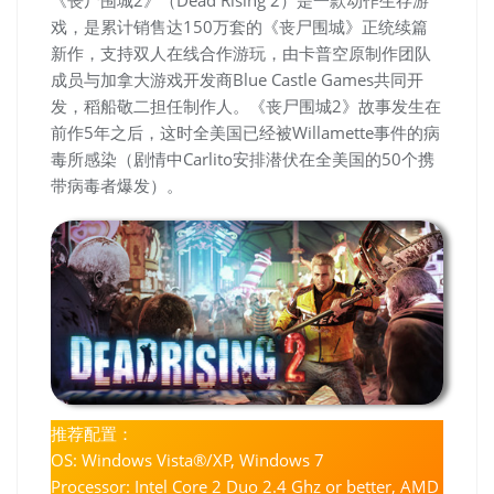
《丧尸围城2》（Dead Rising 2）是一款动作生存游
戏，是累计销售达150万套的《丧尸围城》正统续篇
新作，支持双人在线合作游玩，由卡普空原制作团队
成员与加拿大游戏开发商Blue Castle Games共同开
发，稻船敬二担任制作人。《丧尸围城2》故事发生在
前作5年之后，这时全美国已经被Willamette事件的病
毒所感染（剧情中Carlito安排潜伏在全美国的50个携
带病毒者爆发）。
推荐配置：
OS: Windows Vista®/XP, Windows 7
Processor: Intel Core 2 Duo 2.4 Ghz or better, AMD