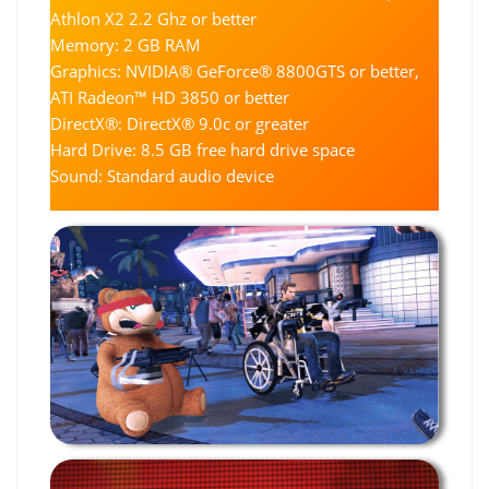
Athlon X2 2.2 Ghz or better
Memory: 2 GB RAM
Graphics: NVIDIA® GeForce® 8800GTS or better,
ATI Radeon™ HD 3850 or better
DirectX®: DirectX® 9.0c or greater
Hard Drive: 8.5 GB free hard drive space
Sound: Standard audio device