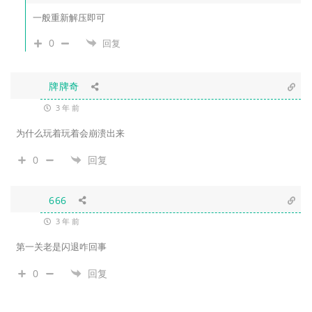
一般重新解压即可
0
回复
牌牌奇
3 年 前
为什么玩着玩着会崩溃出来
0
回复
666
3 年 前
第一关老是闪退咋回事
0
回复