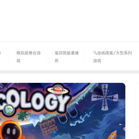
资源避难所
游
模拟器整合游
返回简版避难
🔍游戏搜索/大型系列
戏
所
游戏