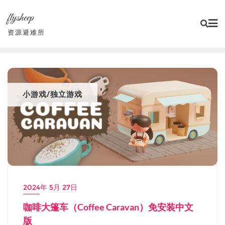
Skip
flysheep
to
content
资源避难所
小游戏/独立游戏
2024年 5月 27日
咖啡大篷车（Coffee Caravan）免安装中文
版