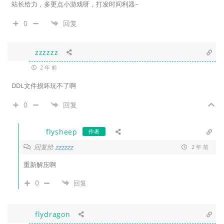
站长给力，多更点小游戏呀，打发时间利器~
0
回复
zzzzzz
2 年 前
DDL文件损坏玩不了啊
0
回复
flysheep
作者
回复给
zzzzzz
2 年 前
重新解压啊
0
回复
flydragon