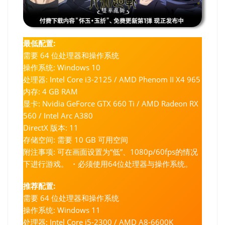
最低配置:
需要 64 位处理器和操作系统
操作系统: Windows 10
处理器: Intel Core i3-2125 / AMD Phenom II X4 965
内存: 4 GB RAM
显卡: Nvidia GeForce GTX 660 Ti / AMD Radeon RX
560 / Intel Arc A380
DirectX 版本: 11
存储空间: 需要 10 GB 可用空间
附注事项: 可在画面设置为“低”、1080p/60fps的情况
下进行游戏。 ・必须使用64位处理器与操作系统。
推荐配置:
需要 64 位处理器和操作系统
操作系统: Windows 11
处理器: Intel Core i5-2300 / AMD A8-6600K