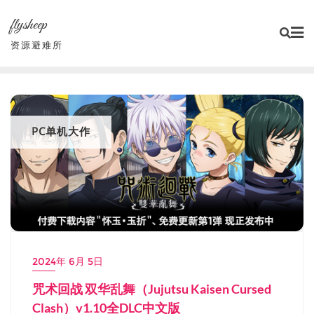
Skip
flysheep
to
content
资源避难所
PC单机大作
2024年 6月 5日
咒术回战 双华乱舞（Jujutsu Kaisen Cursed
Clash）v1.10全DLC中文版