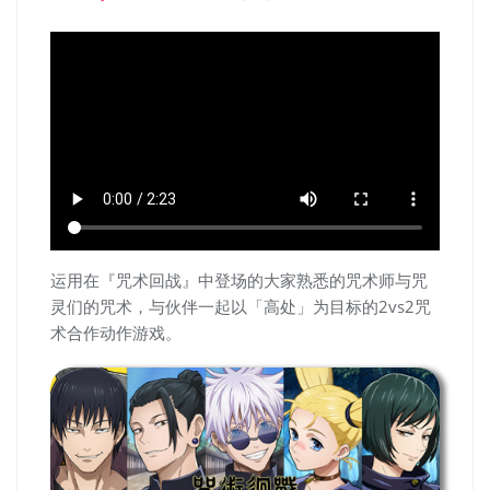
运用在『咒术回战』中登场的大家熟悉的咒术师与咒
灵们的咒术，与伙伴一起以「高处」为目标的2vs2咒
术合作动作游戏。