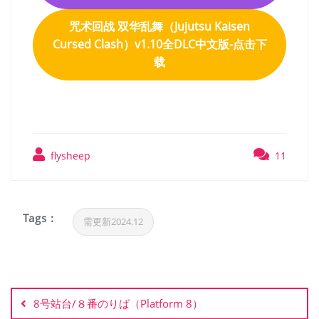
咒术回战 双华乱舞（Jujutsu Kaisen
Cursed Clash）v1.10全DLC中文版-点击下
载
flysheep
11
Tags :
需更新2024.12
文
章
8号站台/８番のりば（Platform 8）
导