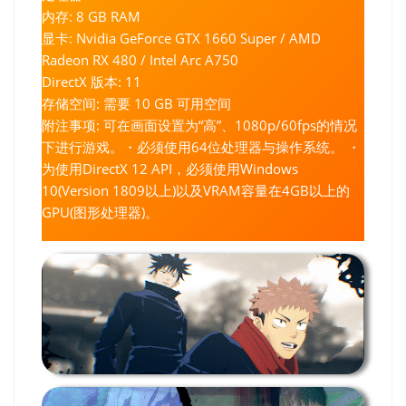
内存: 8 GB RAM
显卡: Nvidia GeForce GTX 1660 Super / AMD
Radeon RX 480 / Intel Arc A750
DirectX 版本: 11
存储空间: 需要 10 GB 可用空间
附注事项: 可在画面设置为“高”、1080p/60fps的情况
下进行游戏。・必须使用64位处理器与操作系统。 ・
为使用DirectX 12 API，必须使用Windows
10(Version 1809以上)以及VRAM容量在4GB以上的
GPU(图形处理器)。