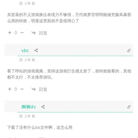
2 年 前
东堂葵的不义游戏换位表现力不够强，万代南梦宫明明能做究极风暴那
么屌的特效，明显这里面就不是很用心了
0
回复
vbc
2 年 前
看了哔站的游戏视频，觉得这游戏打击感太差了，就特效能看的，其他
都不太行，不太推荐游玩。
0
回复
啊啊ds
2 年 前
下载了没有什么iso文件啊，这怎么用