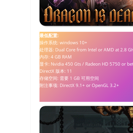
最低配置:
操作系统: windows 10+
处理器: Dual Core from Intel or AMD at 2.8 G
内存: 4 GB RAM
显卡: Nvidia 450 Gts / Radeon HD 5750 or bet
DirectX 版本: 11
存储空间: 需要 1 GB 可用空间
附注事项: DirectX 9.1+ or OpenGL 3.2+