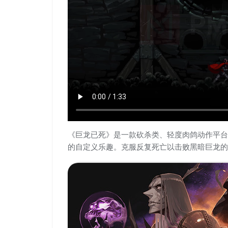
《巨龙已死》是一款砍杀类、轻度肉鸽动作平台
的自定义乐趣。克服反复死亡以击败黑暗巨龙的