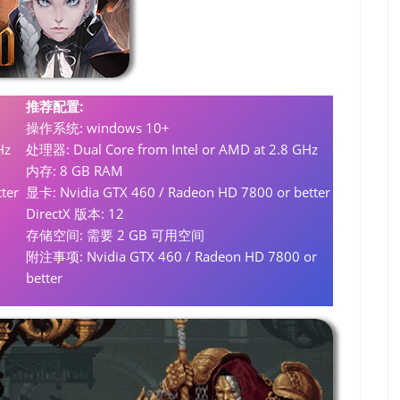
推荐配置:
操作系统: windows 10+
Hz
处理器: Dual Core from Intel or AMD at 2.8 GHz
内存: 8 GB RAM
ter
显卡: Nvidia GTX 460 / Radeon HD 7800 or better
DirectX 版本: 12
存储空间: 需要 2 GB 可用空间
附注事项: Nvidia GTX 460 / Radeon HD 7800 or
better