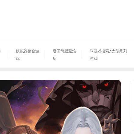
资源避难所
游
模拟器整合游
返回简版避难
🔍游戏搜索/大型系列
戏
所
游戏