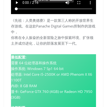
《先祖：人类奥德赛》是一款第三人称的开放世界生
存游戏。在这款Panache Digital Games所制作的游戏
中，
你将在令人振奋的全新冒险之旅中探索环境、扩张领
土并成功进化，让你的部落发展至下一代。
最低配置:
需要 64 位处理器和操作系统
操作系统: Windows 7 Sp1 64-bit
处理器: Intel Core i5-2500K or AMD Phenom II X6
1100T
内存: 8 GB RAM
显卡: GeForce GTX 760 (4GB) or Radeon HD 7950
(3GB)