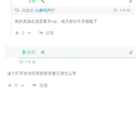
zzz
回复给
大鹏阿萨打
4 年 前
有的资源在迅雷要开vip，绝大部分不开都能下
0
回复
姜小六
3 年 前
这个打开自动安装的新笑傲江湖怎么管
0
回复