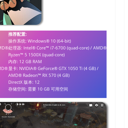
推荐配置:
操作系统: Windows® 10 (64-bit)
AMD®
处理器: Intel® Core™ i7-6700 (quad-core) / AMD®
Ryzen™ 5 1500X (quad-core)
内存: 12 GB RAM
AMD®
显卡: NVIDIA® GeForce® GTX 1050 Ti (4 GB) /
AMD® Radeon™ RX 570 (4 GB)
DirectX 版本: 12
存储空间: 需要 10 GB 可用空间