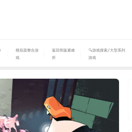
资源避难所
游
模拟器整合游
返回简版避难
🔍游戏搜索/大型系列
戏
所
游戏