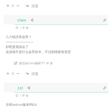
0
回复
chen
1 年 前
八六线没有旮旯？
————————–
好吧是我误会了
这游戏不是什么旮旯给木，不过剧情挺有意思
最后由chen编辑于1 年 前
0
回复
zzz
1 年 前
没有lastrun版本吗0.0