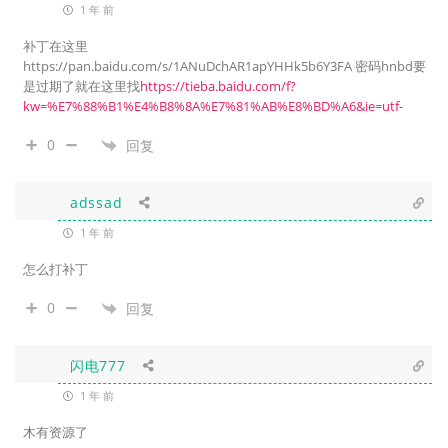
1 年 前
补丁在这里
https://pan.baidu.com/s/1ANuDchAR1apYHHk5b6Y3FA 密码hnbd要
是过期了就在这里找
https://tieba.baidu.com/f?
kw=%E7%88%B1%E4%B8%8A%E7%81%AB%E8%BD%A6&ie=utf-
0
回复
adssad
1 年 前
怎么打补丁
0
回复
闪电777
1 年 前
木有资源了