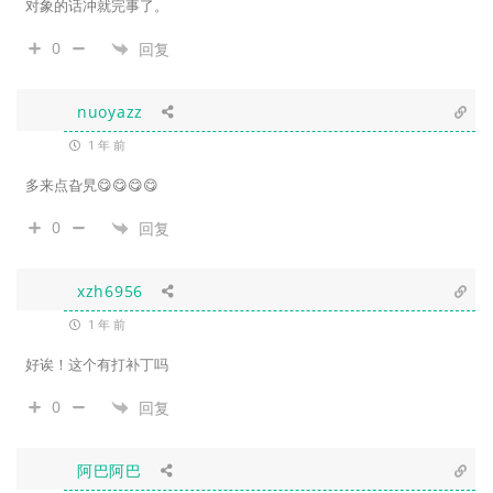
对象的话冲就完事了。
0
回复
nuoyazz
1 年 前
多来点旮旯😋😋😋😋
0
回复
xzh6956
1 年 前
好诶！这个有打补丁吗
0
回复
阿巴阿巴