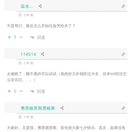
温水...
2 年 前
不是哥们，最近怎么开始玩旮旯给木了？
1
回复
114514
2 年 前
太催眠了，睡不着的可以试试（虽然好几年就听过大名，但本loli控没怎
么尝试过。。。）
0
回复
弗里德里斯恩格斯
1 年 前
大家好。又是我，弗里德里斯。首先祝大家七夕快乐。其次，如果没有