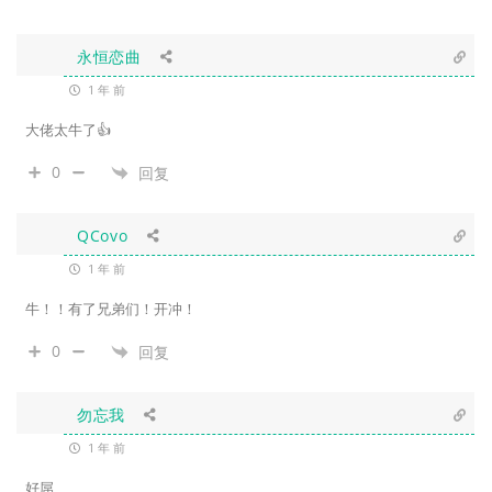
永恒恋曲
1 年 前
大佬太牛了👍
0
回复
QCovo
1 年 前
牛！！有了兄弟们！开冲！
0
回复
勿忘我
1 年 前
好屌