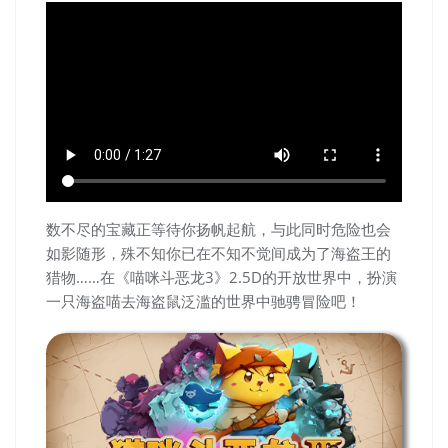
数不尽的宝藏正等待你扬帆起航，与此同时危险也会
如影随形，殊不知你已在不知不觉间成为了海盗王的
猎物……在《喵咪斗恶龙3》2.5D的开放世界中，扮演
一只海盗喵去海盗鼠泛滥的世界中驰骋冒险吧！