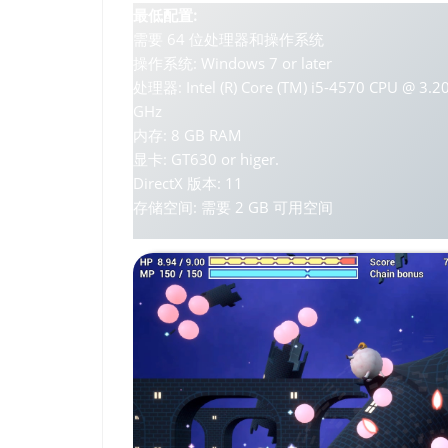
最低配置:
需要 64 位处理器和操作系统
操作系统: Windows 7 or later
处理器: Intel (R) Core (TM) i5-4570 CPU @ 3.2
GHz
内存: 8 GB RAM
显卡: GT630 or higer.
DirectX 版本: 11
存储空间: 需要 2 GB 可用空间