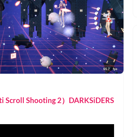
croll Shooting 2）DARKSiDERS