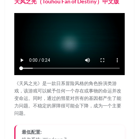
天风之光（Touhou Fan of Destiny）中文版
《天风之光》是一款日系冒险风格的角色扮演类游
戏，该游戏可以赋予任何一个存在或事物的命运并改
变命运。同时，通过的彗星对所有的基因都产生了能
力问题。不稳定的屏障很可能会下降，成为一个主要
问题。
最低配置: