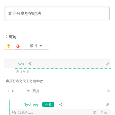
2
评论
最旧
sza
1 年 前
幽灵行者之无主之地doge
0
回复
flysheep
作者
回复给
sza
1 年 前