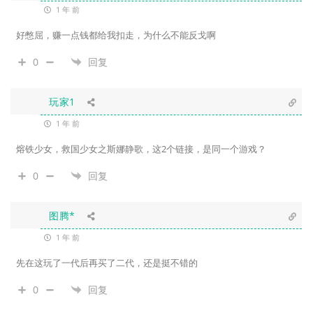
1 年 前
好憋屈，赚一点钱都给我扣走，为什么不能反戈啊
0
回复
玩家1
1 年 前
熔铁少女，救国少女之斯娜静歌，这2个链接，是同一个游戏？
0
回复
图腾*
1 年 前
先在这玩了一代后再买了二代，还是挺不错的
0
回复