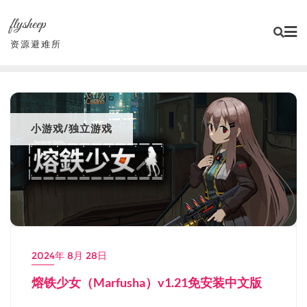
Skip
flysheep
to
content
资源避难所
小游戏/独立游戏
2024年 8月 28日
熔铁少女（Marfusha）v1.21免安装中文版